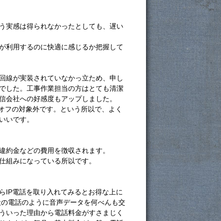
う実感は得られなかったとしても、遅い
が利用するのに快適に感じるか把握して
回線が実装されていなかっ立ため、申し
でした。工事作業担当の方はとても清潔
信会社への好感度もアップしました。
グオフの対象外です。という所以で、よく
いいです。
違約金などの費用を徴収されます。
仕組みになっている所以です。
らIP電話を取り入れてみるとお得な上に
般の電話のように音声データを何べんも交
ういった理由から電話料金がすさまじく