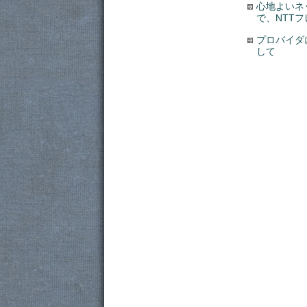
心地よいネ
で、NTT
プロバイダ
して